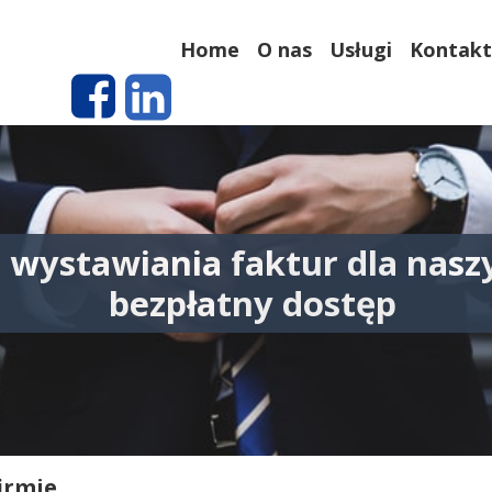
Home
O nas
Usługi
Kontakt
o wystawiania faktur dla nasz
bezpłatny dostęp
05 paździ
irmie